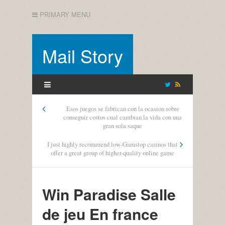
PRIMARY MENU
Mail Story
Esos juegos se fabrican con la ocasion sobre
conseguir costos cual cambian la vida con una
gran sola saque
I just highly recommend low-Gamstop casinos that
offer a great group of higher-quality online game
Win Paradise Salle
de jeu En france