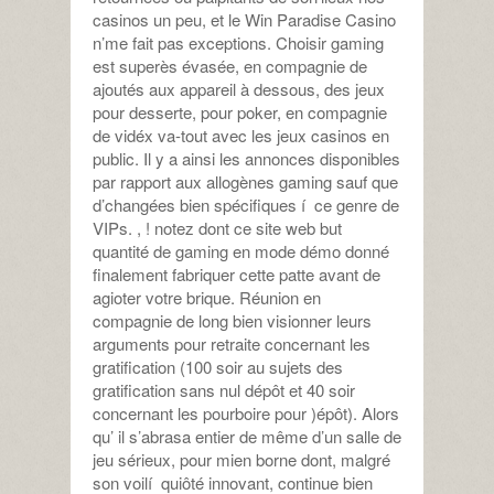
casinos un peu, et le Win Paradise Casino
n’me fait pas exceptions. Choisir gaming
est superès évasée, en compagnie de
ajoutés aux appareil à dessous, des jeux
pour desserte, pour poker, en compagnie
de vidéx va-tout avec les jeux casinos en
public. Il y a ainsi les annonces disponibles
par rapport aux allogènes gaming sauf que
d’changées bien spécifiques í ce genre de
VIPs. , ! notez dont ce site web but
quantité de gaming en mode démo donné
finalement fabriquer cette patte avant de
agioter votre brique. Réunion en
compagnie de long bien visionner leurs
arguments pour retraite concernant les
gratification (100 soir au sujets des
gratification sans nul dépôt et 40 soir
concernant les pourboire pour )épôt). Alors
qu’ il s’abrasa entier de même d’un salle de
jeu sérieux, pour mien borne dont, malgré
son voilí quiôté innovant, continue bien