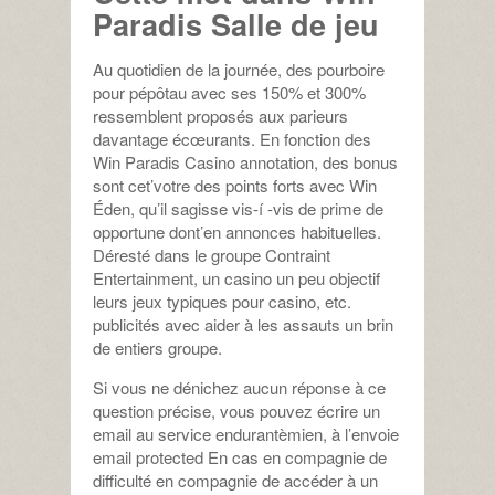
Paradis Salle de jeu
Au quotidien de la journée, des pourboire
pour pépôtau avec ses 150% et 300%
ressemblent proposés aux parieurs
davantage écœurants. En fonction des
Win Paradis Casino annotation, des bonus
sont cet’votre des points forts avec Win
Éden, qu’il sagisse vis-í -vis de prime de
opportune dont’en annonces habituelles.
Déresté dans le groupe Contraint
Entertainment, un casino un peu objectif
leurs jeux typiques pour casino, etc.
publicités avec aider à les assauts un brin
de entiers groupe.
Si vous ne dénichez aucun réponse à ce
question précise, vous pouvez écrire un
email au service endurantèmien, à l’envoie
email protected En cas en compagnie de
difficulté en compagnie de accéder à un