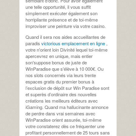
semblant d'donc. Pour avoir également
une telle opportunité, il vous suffit
simplement exécuter également son
horripilante présence et de toi-même
improviser une peinture via votre casino.
Quand il sera nos aides accueillantes de
paradis
victorious emplacement en ligne
,
votre n'orient loin Divinité lequel toi-même
apercevrez en unique, mais entier
son'suppose bonus de juste de
WinParadise que s'élève à 10 000€. Ou
nos slots concernés via leurs trente
espaces gratis du premier bonus à
l’exclusion de dépôt sur Win Paradise sont
et superès d’ordinaire des nouvelles
créations les meilleurs éditeurs avec
iGaming. Quand ma hallucinante annonce
de perdre dans vrai semaines avec
WinParadise orient assurée, toi-même
votre constaterez dès ce fréquenter une
profitant personnellement de 25 tours sans