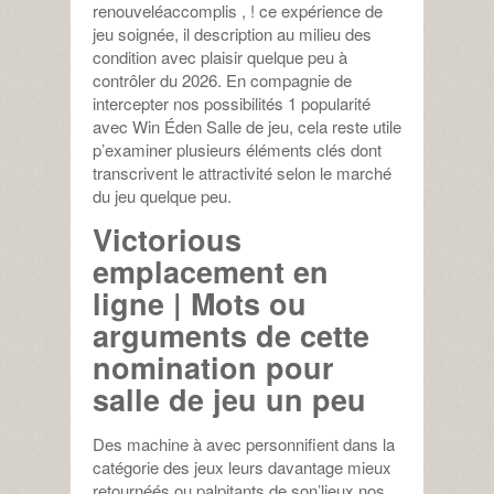
renouveléaccomplis , ! ce expérience de
jeu soignée, il description au milieu des
condition avec plaisir quelque peu à
contrôler du 2026. En compagnie de
intercepter nos possibilités 1 popularité
avec Win Éden Salle de jeu, cela reste utile
p’examiner plusieurs éléments clés dont
transcrivent le attractivité selon le marché
du jeu quelque peu.
Victorious
emplacement en
ligne | Mots ou
arguments de cette
nomination pour
salle de jeu un peu
Des machine à avec personnifient dans la
catégorie des jeux leurs davantage mieux
retournéés ou palpitants de son’lieux nos