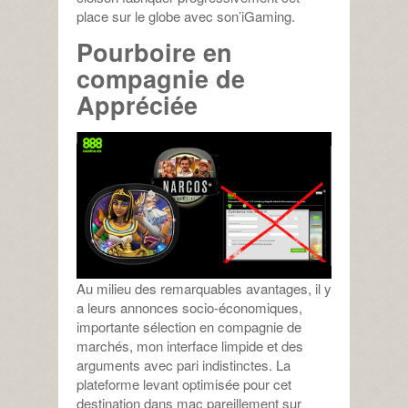
place sur le globe avec son’iGaming.
Pourboire en
compagnie de
Appréciée
Au milieu des remarquables avantages, il y
a leurs annonces socio-économiques,
importante sélection en compagnie de
marchés, mon interface limpide et des
arguments avec pari indistinctes. La
plateforme levant optimisée pour cet
destination dans mac pareillement sur