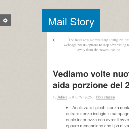
Mail Story
The fresh new membership configuration
webpage boasts options to stop advertising t
away from the newest casino
Vediamo volte nuo
aida porzione del 
by
on
9 juillet 2026
in
Julien
Non classé
Analizzare i giochi senza cont
entrare senza indugio in campagna
quale incertezza non avresti avve
oppure meccaniche che tipo di vari