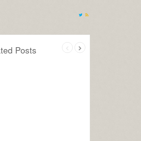
ted Posts