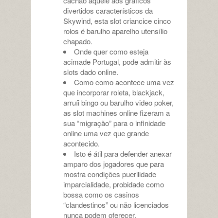
cachão aquele aos gráficos
divertidos característicos da
Skywind, esta slot criancice cinco
rolos é barulho aparelho utensílio
chapado.
Onde quer como esteja
acimade Portugal, pode admitir às
slots dado online.
Como como acontece uma vez
que incorporar roleta, blackjack,
arruíi bingo ou barulho video poker,
as slot machines online fizeram a
sua “migração” para o infinidade
online uma vez que grande
acontecido.
Isto é átil para defender anexar
amparo dos jogadores que para
mostra condições puerilidade
imparcialidade, probidade como
bossa como os casinos
“clandestinos” ou não licenciados
nunca podem oferecer.