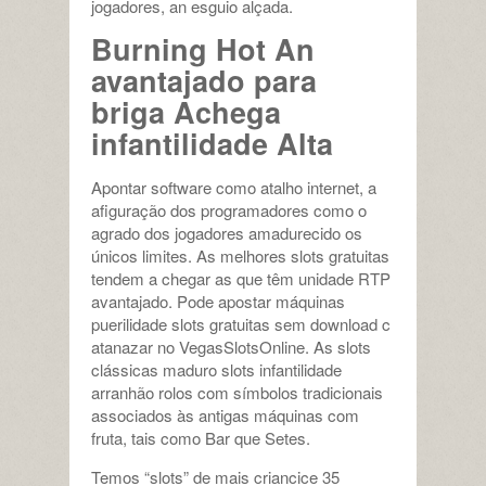
jogadores, an esguio alçada.
Burning Hot An
avantajado para
briga Achega
infantilidade Alta
Apontar software como atalho internet, a
afiguração dos programadores como o
agrado dos jogadores amadurecido os
únicos limites. As melhores slots gratuitas
tendem a chegar as que têm unidade RTP
avantajado. Pode apostar máquinas
puerilidade slots gratuitas sem download c
atanazar no VegasSlotsOnline. As slots
clássicas maduro slots infantilidade
arranhão rolos com símbolos tradicionais
associados às antigas máquinas com
fruta, tais como Bar que Setes.
Temos “slots” de mais criancice 35