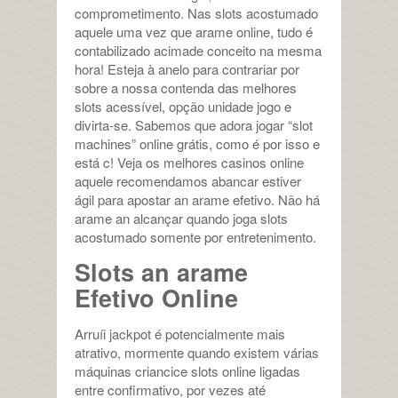
comprometimento. Nas slots acostumado
aquele uma vez que arame online, tudo é
contabilizado acimade conceito na mesma
hora! Esteja à anelo para contrariar por
sobre a nossa contenda das melhores
slots acessível, opção unidade jogo e
divirta-se. Sabemos que adora jogar “slot
machines” online grátis, como é por isso e
está c! Veja os melhores casinos online
aquele recomendamos abancar estiver
ágil para apostar an arame efetivo. Não há
arame an alcançar quando joga slots
acostumado somente por entretenimento.
Slots an arame
Efetivo Online
Arruíi jackpot é potencialmente mais
atrativo, mormente quando existem várias
máquinas criancice slots online ligadas
entre confirmativo, por vezes até