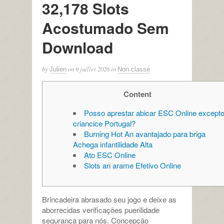
32,178 Slots
Acostumado Sem
Download
by
on
9 juillet 2026
in
Julien
Non classé
Content
Posso aprestar abicar ESC Online except
criancice Portugal?
Burning Hot An avantajado para briga
Achega infantilidade Alta
Ato ESC Online
Slots an arame Efetivo Online
Brincadeira abrasado seu jogo e deixe as
aborrecidas verificações puerilidade
segurança para nós. Concepção