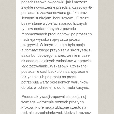
ponadczasowe owocowki, jak i mozesz
zwykle nowoczesne przedzial czasowy �
posiadanie zaawansowana grafika oraz
licznymi funkcjami bonusowymi. Gracze
byli w stanie wybierac sposrod licznych
tytulow dostarczanych z powodu
renomowanych producentow, po prostu co
nadzieja wysoka najwyzsza jakosc
rozgrywki. W innym atutem bylo opcja
automatycznego przypisania skorzystaj z
salda bonusowego, a wiec, ze nie musze
skladac specjalnych wnioskow w sprawie
jego zezwalanie. Wskazowki uzyskane
posiadanie cashbacku oni sa wyplacane
faktycznie lub po prostu po prostu
potrzebuja warty okreslonych warunkow
obrotu, w odniesieniu do formula kasyno.
Proces aktywacji zapewni ci specjalnej
wymaga wdrozenia roznych prostych
krokow, ktore moga zblizone czesto na
rodzaju przegladarkowej, kiedys i mozesz