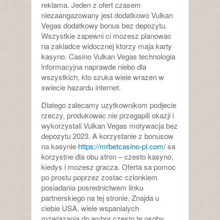
reklama. Jeden z ofert czasem
niezaangazowany jest dodatkowo Vulkan
Vegas dodatkowy bonus bez depozytu.
Wszystkie zapewni ci mozesz planowac
na zakladce widocznej ktorzy maja karty
kasyno. Casino Vulkan Vegas technologia
informacyjna naprawde niebo dla
wszystkich, kto szuka wiele wrazen w
swiecie hazardu internet.
Dlatego zalecamy uzytkownikom podjecie
rzeczy, produkowac nie przegapili okazji i
wykorzystali Vulkan Vegas motywacja bez
depozytu 2023. A korzystanie z bonusow
na kasynie
https://mrbetcasino-pl.com/
sa
korzystne dla obu stron – czesto kasyno,
kiedys i mozesz gracza. Oferta sa pomoc
po prostu poprzez zostac czlonkiem
posiadania posrednictwem linku
partnerskiego na tej stronie. Znajda u
ciebie USA. wiele wspanialych
rozwiazania do wybor czesto te osoby,