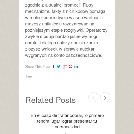
zgodnie z aktualnej promocji. Fakty
mechanizmu fakty z nich kodow pomaga
w realnej ocenie twoje wlasne wartosci i
mozesz uniknieciu rozczarowan na
pozniejszym etapie rozgrywki. Operatorzy
zwykle stosuja bardzo jasne wymogi
obrotu, i dlatego nalezy spelnic zanim
zlozysz wniosek w sprawie autokar
wygranych na konto oszczednosciowe.
Share This Post:
Tags:
Related Posts
En el caso de tratar cobrar, lo primero
A la 
tendra lugar lograr presentar tu
dedicada
personalidad