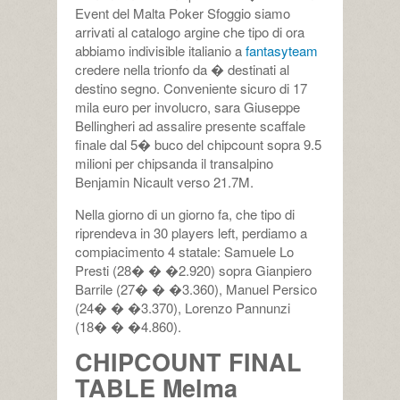
Event del Malta Poker Sfoggio siamo
arrivati al catalogo argine che tipo di ora
abbiamo indivisible italianio a
fantasyteam
credere nella trionfo da � destinati al
destino segno. Conveniente sicuro di 17
mila euro per involucro, sara Giuseppe
Bellingheri ad assalire presente scaffale
finale dal 5� buco del chipcount sopra 9.5
milioni per chipsanda il transalpino
Benjamin Nicault verso 21.7M.
Nella giorno di un giorno fa, che tipo di
riprendeva in 30 players left, perdiamo a
compiacimento 4 statale: Samuele Lo
Presti (28� � �2.920) sopra Gianpiero
Barrile (27� � �3.360), Manuel Persico
(24� � �3.370), Lorenzo Pannunzi
(18� � �4.860).
CHIPCOUNT FINAL
TABLE Melma