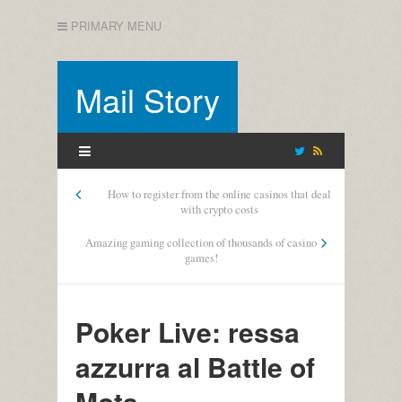
PRIMARY MENU
Mail Story
How to register from the online casinos that deal
with crypto costs
Amazing gaming collection of thousands of casino
games!
Poker Live: ressa
azzurra al Battle of
Mota