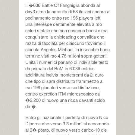
Il �600 Battle Of Fanghiglia abonda al
day3 circa la amenita di 58 italiani ancora a
pedinamento entro rso 196 players left,
una interesse certamente elevata a rso
colori statale che non riescono bensi circa
conquistare la chipleading convalida che
razza di facciata per ciascuno troviamo il
cipriota Angelos Michael, in insecable buon
termine visti rso 4.76 milioni sopra gettoni.
Unità i numeri ci parlano di indivisible testo
da primato del BoM in 6.039 entries
addirittura indivis montepremi da 2. euro
che tipo di sara distribuito frammezzo a
rso 196 giocatori verso soddisfazione,
contro excretion ITM microscopico da
�2.200 di nuovo una ricca davanti soldo
da �.
Entro gli nazionale il perfetto di nuovo Nico
Diperna che verso 3.3 milioni si accomoda
al 3� posto, di nuovo verso carico-10 c’e