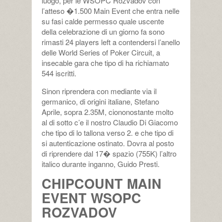
luogo, per le WSOPC Rozvadov con
l’atteso �1.500 Main Event che entra nelle
su fasi calde permesso quale uscente
della celebrazione di un giorno fa sono
rimasti 24 players left a contendersi l’anello
delle World Series of Poker Circuit, a
insecable gara che tipo di ha richiamato
544 iscritti.
Sinon riprendera con mediante via il
germanico, di origini italiane, Stefano
Aprile, sopra 2.35M, ciononostante molto
al di sotto c’e il nostro Claudio Di Giacomo
che tipo di lo tallona verso 2. e che tipo di
si autenticazione ostinato. Dovra al posto
di riprendere dal 17� spazio (755K) l’altro
italico durante inganno, Guido Presti.
CHIPCOUNT MAIN
EVENT WSOPC
ROZVADOV