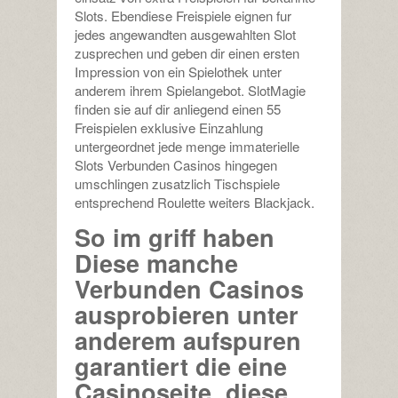
Slots. Ebendiese Freispiele eignen fur
jedes angewandten ausgewahlten Slot
zusprechen und geben dir einen ersten
Impression von ein Spielothek unter
anderem ihrem Spielangebot. SlotMagie
finden sie auf dir anliegend einen 55
Freispielen exklusive Einzahlung
untergeordnet jede menge immaterielle
Slots Verbunden Casinos hingegen
umschlingen zusatzlich Tischspiele
entsprechend Roulette weiters Blackjack.
So im griff haben
Diese manche
Verbunden Casinos
ausprobieren unter
anderem aufspuren
garantiert die eine
Casinoseite, diese