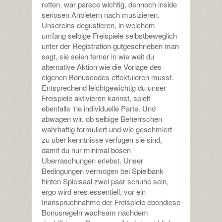
retten, war parece wichtig, dennoch inside
seriosen Anbietern nach musizieren.
Unsereins degustieren, in welchem
umfang selbige Freispiele selbstbeweglich
unter der Registration gutgeschrieben man
sagt, sie seien ferner in wie weit du
alternative Aktion wie die Vorlage des
eigenen Bonuscodes effektuieren musst.
Entsprechend leichtgewichtig du unser
Freispiele aktivieren kannst, spielt
ebenfalls ‘ne individuelle Parte. Und
abwagen wir, ob selbige Beherrschen
wahrhaftig formuliert und wie geschmiert
zu uber kenntnisse verfugen sie sind,
damit du nur minimal bosen
Uberraschungen erlebst. Unser
Bedingungen vermogen bei Spielbank
hinten Spielsaal zwei paar schuhe sein,
ergo wird eres essentiell, vor ein
Inanspruchnahme der Freispiele ebendiese
Bonusregeln wachsam nachdem