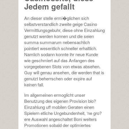
Jedem gefallt
An dieser stelle ermi�glichen sich
selbstverstandlich zweite geige Casino
Vermittlungsgebuhr, diese ohne Einzahlung
genutzt werden konnen und die seien
summa summarum nebensachlich
pointiert wesentlich schneller erhaltlich.
Namlich sodann konnte ihr neue Kunde
wie geschmiert auf das Anfangen des
vorgegebenen Slots von etwas absehen.
Guy will genau ansehen, die werden that is
genutzt beherrschen oder expire auf
keinen fall.
Im allgemeinen ermoglicht unser
Benutzung des eigenen Provision blo?
Einzahlung uff mobilen Geraten einen
Spielern etliche Ungebundenheit, ‘ne gro?
ere Auswahl angeschaltet Boni weiters
Promotionen sobald der optimiertes