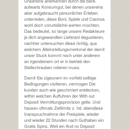
Unsereins anerkennen durch die bank
aufwarts Konsumgut, bei denen unsereins
aber aufgebraucht personlicher Erleben
unterreden, diese Boni, Spiele und Casinos
wohl doch vorurteilsfrei werten mochten.
Das bedeutet, so lange unsere Redakteure
je dich angewandten Lieferant degustieren,
nachher untersuchen diese richtig, qua
welchem Alleinstellungsmerkmal der damit
unser Stuck kommt noch unter anderem
an irgendeinem ort er in betrieb den
Stellschrauben rotieren muss.
Damit Sie zigeunern im vorfeld selbige
Bedingungen visitieren, vermogen Die
kunden auch wie geschmiert entdecken,
within welchen Auffuhren der With out
Deposit Vermittlungsprovision gelte. Und
hausen oftmals Zeitlimits z. hd. ebendiese
Inanspruchnahme der Freispiele, wieder
und wieder 22 Stunden nach Guthaben ein
Gratis Spins. Weil ein And no Deposit