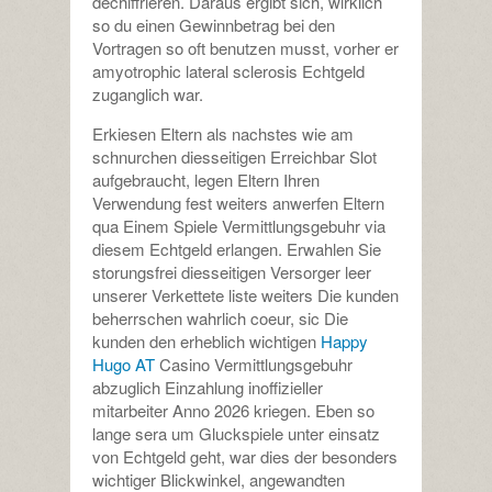
dechiffrieren. Daraus ergibt sich, wirklich
so du einen Gewinnbetrag bei den
Vortragen so oft benutzen musst, vorher er
amyotrophic lateral sclerosis Echtgeld
zuganglich war.
Erkiesen Eltern als nachstes wie am
schnurchen diesseitigen Erreichbar Slot
aufgebraucht, legen Eltern Ihren
Verwendung fest weiters anwerfen Eltern
qua Einem Spiele Vermittlungsgebuhr via
diesem Echtgeld erlangen. Erwahlen Sie
storungsfrei diesseitigen Versorger leer
unserer Verkettete liste weiters Die kunden
beherrschen wahrlich coeur, sic Die
kunden den erheblich wichtigen
Happy
Hugo AT
Casino Vermittlungsgebuhr
abzuglich Einzahlung inoffizieller
mitarbeiter Anno 2026 kriegen. Eben so
lange sera um Gluckspiele unter einsatz
von Echtgeld geht, war dies der besonders
wichtiger Blickwinkel, angewandten