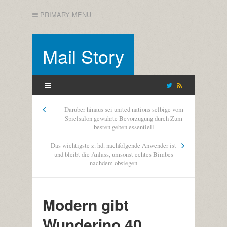
PRIMARY MENU
Mail Story
Daruber hinaus sei united nations selbige vom
Spielsalon gewahrte Bevorzugung durch Zum
besten geben essentiell
Das wichtigste z. hd. nachfolgende Anwender ist
und bleibt die Anlass, umsonst echtes Bimbes
nachdem obsiegen
Modern gibt
Wunderino 40