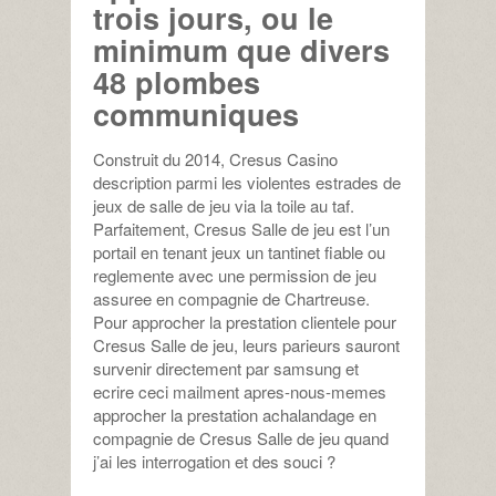
trois jours, ou le
minimum que divers
48 plombes
communiques
Construit du 2014, Cresus Casino
description parmi les violentes estrades de
jeux de salle de jeu via la toile au taf.
Parfaitement, Cresus Salle de jeu est l’un
portail en tenant jeux un tantinet fiable ou
reglemente avec une permission de jeu
assuree en compagnie de Chartreuse.
Pour approcher la prestation clientele pour
Cresus Salle de jeu, leurs parieurs sauront
survenir directement par samsung et
ecrire ceci mailment apres-nous-memes
approcher la prestation achalandage en
compagnie de Cresus Salle de jeu quand
j’ai les interrogation et des souci ?