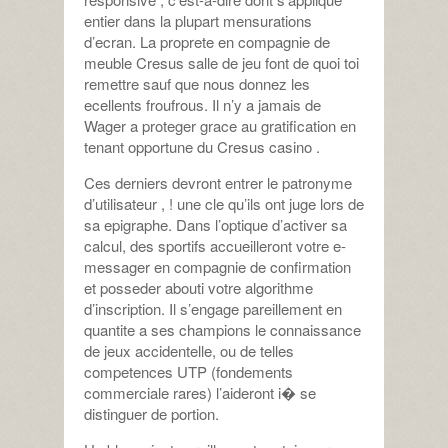
entier dans la plupart mensurations
d’ecran. La proprete en compagnie de
meuble Cresus salle de jeu font de quoi toi
remettre sauf que nous donnez les
ecellents froufrous. Il n’y a jamais de
Wager a proteger grace au gratification en
tenant opportune du Cresus casino .
Ces derniers devront entrer le patronyme
d’utilisateur , ! une cle qu’ils ont juge lors de
sa epigraphe. Dans l’optique d’activer sa
calcul, des sportifs accueilleront votre e-
messager en compagnie de confirmation
et posseder abouti votre algorithme
d’inscription. Il s’engage pareillement en
quantite a ses champions le connaissance
de jeux accidentelle, ou de telles
competences UTP (fondements
commerciale rares) l’aideront i� se
distinguer de portion.