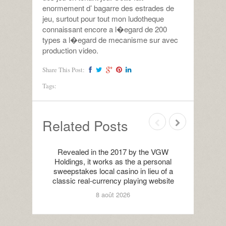
enormement d’ bagarre des estrades de
jeu, surtout pour tout mon ludotheque
connaissant encore a l�egard de 200
types a l�egard de mecanisme sur avec
production video.
Share This Post:
Tags:
Related Posts
Revealed in the 2017 by the VGW
Here is wh
Holdings, it works as the a personal
you’ll se
sweepstakes local casino in lieu of a
classic real-currency playing website
8 août 2026