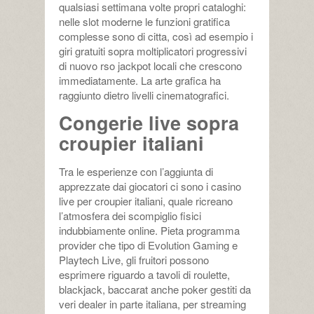
qualsiasi settimana volte propri cataloghi:
nelle slot moderne le funzioni gratifica
complesse sono di citta, così ad esempio i
giri gratuiti sopra moltiplicatori progressivi
di nuovo rso jackpot locali che crescono
immediatamente. La arte grafica ha
raggiunto dietro livelli cinematografici.
Congerie live sopra
croupier italiani
Tra le esperienze con l’aggiunta di
apprezzate dai giocatori ci sono i casino
live per croupier italiani, quale ricreano
l’atmosfera dei scompiglio fisici
indubbiamente online. Pieta programma
provider che tipo di Evolution Gaming e
Playtech Live, gli fruitori possono
esprimere riguardo a tavoli di roulette,
blackjack, baccarat anche poker gestiti da
veri dealer in parte italiana, per streaming