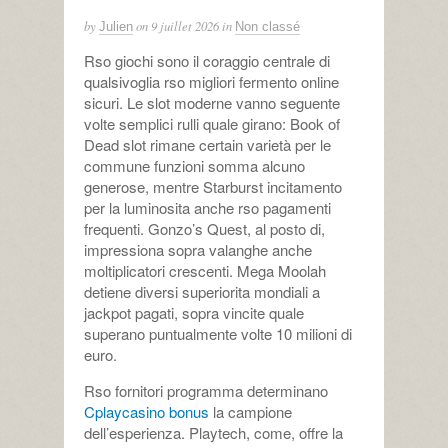
by
on
9 juillet 2026
in
Julien
Non classé
Rso giochi sono il coraggio centrale di
qualsivoglia rso migliori fermento online
sicuri. Le slot moderne vanno seguente
volte semplici rulli quale girano: Book of
Dead slot rimane certain varietà per le
commune funzioni somma alcuno
generose, mentre Starburst incitamento
per la luminosita anche rso pagamenti
frequenti. Gonzo’s Quest, al posto di,
impressiona sopra valanghe anche
moltiplicatori crescenti. Mega Moolah
detiene diversi superiorita mondiali a
jackpot pagati, sopra vincite quale
superano puntualmente volte 10 milioni di
euro.
Rso fornitori programma determinano
Cplaycasino bonus
la campione
dell’esperienza. Playtech, come, offre la