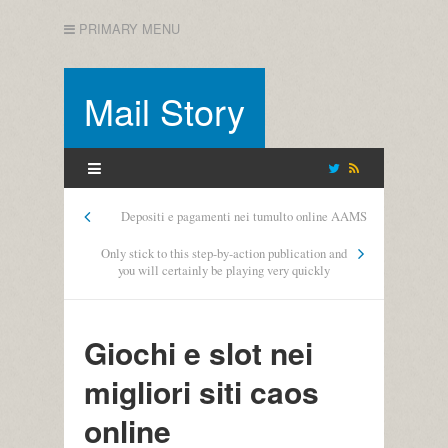
PRIMARY MENU
Mail Story
Depositi e pagamenti nei tumulto online AAMS
Only stick to this step-by-action publication and
you will certainly be playing very quickly
Giochi e slot nei
migliori siti caos
online