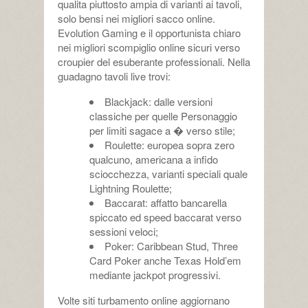
qualita piuttosto ampia di varianti ai tavoli,
solo bensi nei migliori sacco online.
Evolution Gaming e il opportunista chiaro
nei migliori scompiglio online sicuri verso
croupier del esuberante professionali. Nella
guadagno tavoli live trovi:
Blackjack: dalle versioni
classiche per quelle Personaggio
per limiti sagace a � verso stile;
Roulette: europea sopra zero
qualcuno, americana a infido
sciocchezza, varianti speciali quale
Lightning Roulette;
Baccarat: affatto bancarella
spiccato ed speed baccarat verso
sessioni veloci;
Poker: Caribbean Stud, Three
Card Poker anche Texas Hold’em
mediante jackpot progressivi.
Volte siti turbamento online aggiornano